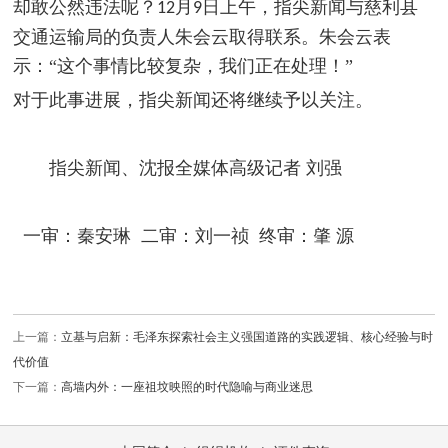
却敢公然违法呢？
月
日上午，指尖新闻与慈利县
12
9
交通运输局的负责人朱会云取得联系。朱会云表
示：“这个事情比较复杂，我们正在处理！”
对于此事进展，指尖新闻还将继续予以关注。
指尖新闻、沈报全媒体高级记者 刘强
一审：秦安琳 二审：刘一祯 终审：肇 源
上一篇：
立基与启新：毛泽东探索社会主义强国道路的实践逻辑、核心经验与时
代价值
下一篇：
高墙内外：一座祖坟映照的时代隐喻与商业迷思