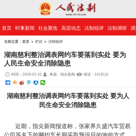
​首页
时事新闻
社会聚焦
高层动态
法制锐评
法制调研
调
当前位置：首页 »
栏目
»
法制锐评
湖南慈利整治调表网约车要落到实处 要为
人民生命安全消除隐患
时间：2026-01-31
来源：指尖新闻
阅读：10
191
次
湖南慈利整治调表网约车要落到实处 要为人
民生命安全消除隐患
近期，
指尖新闻
报道称，张家界久盛汽车贸易
公司等名下的网约车长期采取预设目的地的方式，