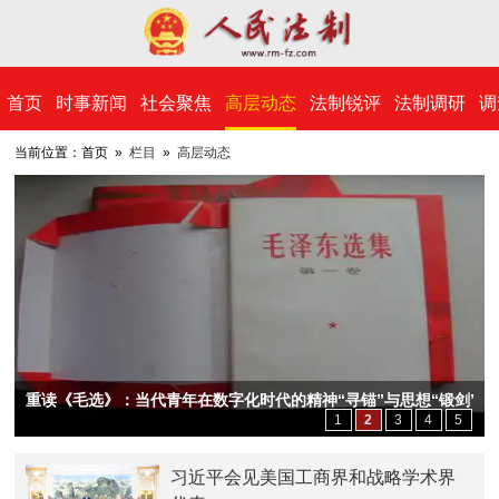
​首页
时事新闻
社会聚焦
高层动态
法制锐评
法制调研
调
当前位置：首页 »
栏目
»
高层动态
重读《毛选》：当代青年在数字化时代的精神“寻锚”与思想“锻剑”
1
2
3
4
5
习近平会见美国工商界和战略学术界