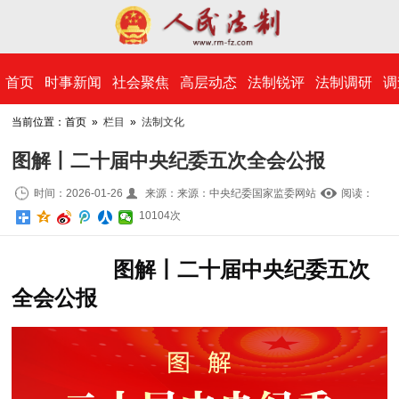
​首页
时事新闻
社会聚焦
高层动态
法制锐评
法制调研
调
当前位置：首页 »
栏目
»
法制文化
图解丨二十届中央纪委五次全会公报
时间：2026-01-26
来源：来源：中央纪委国家监委网站
阅读：
10
104
次
图解丨二十届中央纪委五次
全会公报