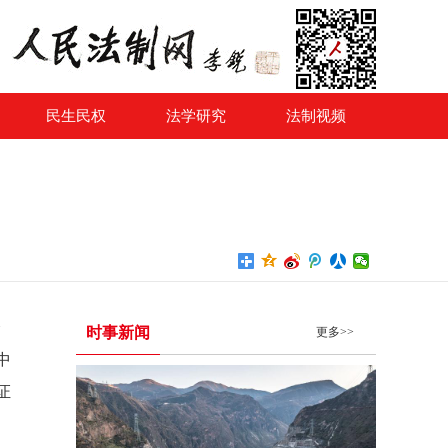
民生民权
法学研究
法制视频
会
时事新闻
更多>>
中
证