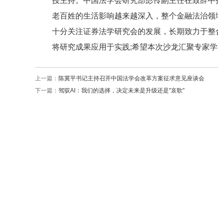
授主持。中国法学会研究部彭伶副主任在致辞中
老百姓的生活影响越来越深入，整个金融法治领
十分关注证券法学研究会的发展，长期致力于整
将研究成果应用于实践;希望本次沙龙汇聚专家
上一篇：
陈冀平书记主持召开中国法学会改革方案征求意见座谈会
下一篇：
驾驭AI：我们的选择，决定未来是升级还是"哀歌"