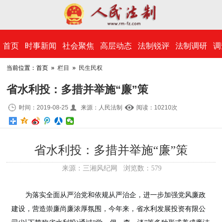
​首页
时事新闻
社会聚焦
高层动态
法制锐评
法制调研
调
当前位置：首页 »
栏目
»
民生民权
省水利投：多措并举施“廉”策
时间：2019-08-25
来源：人民法制
阅读：10
210
次
省水利投：多措并举施“廉”策
来源：
三湘风纪网
浏览数：
579
为落实全面从严治党和依规从严治企，进一步加强党风廉政
建设，营造崇廉尚廉浓厚氛围，今年来，省水利发展投资有限公