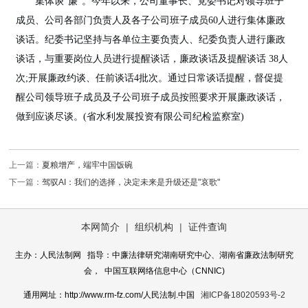
集体谈“廉”。今年以来，公司董事长、党委书记对领导班子
成员、公司各部门负责人及各子公司班子成员60人进行集体廉政
谈话。纪委书记坚持与各单位主要负责人、纪委负责人进行廉政
谈话，与重要岗位人员进行提醒谈话，廉政谈话及提醒谈话 38人
次;开展廉政约谈、任前谈话4批次。通过日常谈话提醒，督促提
醒公司领导班子成员及子公司班子成员按照要求开展廉政谈话，
做到应谈尽谈。(省水利发展投资有限公司纪检监察室)
上一篇：
夏粮增产，端牢中国饭碗
下一篇：
驾驭AI：我们的选择，决定未来是升级还是"哀歌"
本网简介
|
组织机构
|
证件查询
主办：人民法制网 指导：中廉法律研究湖南研究中心、湖南省廉政法制研究
会， 中国互联网络信息中心（CNNIC)
通用网址：http://www.rm-fz.com/人民法制.中国
湘ICP备18020593号-2