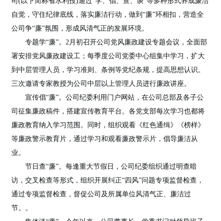
司(以下简称省水利投)通过“学、倡、查、谈”等多种形式养成廉洁
自觉，守住纪律底线，落实廉洁行动，做到“廉”环相扣，营造全
公司争“廉”氛围，形成风清气正的发展环境。
专题学“廉”。2月初召开公司党风廉政建设专题会议，全面部
署安排党风廉政建设工；每季度公司党委中心组集中学习，扩大
到中层管理人员，学习准则、条例等党纪条规，提高思想认识。
三次邀请专家教授为公司中层以上管理人员进行廉政讲座。
宣传倡“廉”。公司纪委利用门户网站，在公司总部及各子公
司征集廉政稿件，搭建宣传教育平台。各党支部每次学习也都将
廉政教育纳入学习范围。同时，组织观看《红色通缉》《榜样》
等廉政警示教育片，通过学习和观看廉政警示片，倡导廉洁从
业。
节日查“廉”。每逢重大节假日，公司纪委组织通过明查暗
访，交叉检查等形式，组织开展纠正“四风”问题专项监督检查，
通过专项监督检查，督促公司及所属单位风清气正、廉洁过
节。。