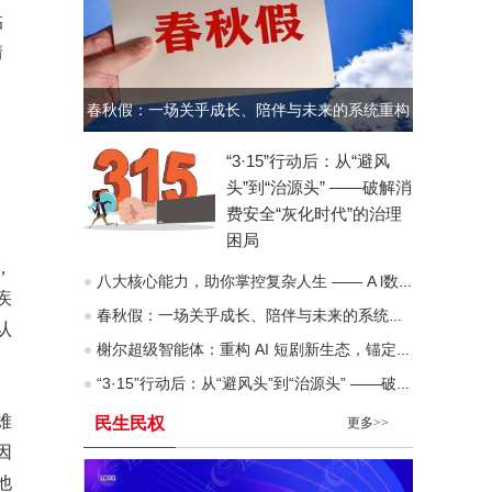
临
情
春秋假：一场关乎成长、陪伴与未来的系统重构
“3·15”行动后：从“避风
头”到“治源头” ——破解消
费安全“灰化时代”的治理
困局
，
八大核心能力，助你掌控复杂人生 —— A l数字化时代“人生八力”模型深度拆解
疾
春秋假：一场关乎成长、陪伴与未来的系统重构
认
榭尔超级智能体：重构 AI 短剧新生态，锚定去中心化价值互联网未来
“3·15”行动后：从“避风头”到“治源头” ——破解消费安全“灰化时代”的治理困局
难
民生民权
更多>>
因
他