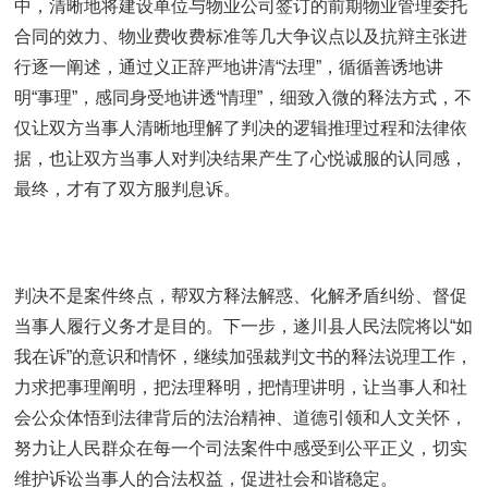
中，清晰地将建设单位与物业公司签订的前期物业管理委托
合同的效力、物业费收费标准等几大争议点以及抗辩主张进
行逐一阐述，通过义正辞严地讲清“法理”，循循善诱地讲
明“事理”，感同身受地讲透“情理”，细致入微的释法方式，不
仅让双方当事人清晰地理解了判决的逻辑推理过程和法律依
据，也让双方当事人对判决结果产生了心悦诚服的认同感，
最终，才有了双方服判息诉。
判决不是案件终点，帮双方释法解惑、化解矛盾纠纷、督促
当事人履行义务才是目的。下一步，遂川县人民法院将以“如
我在诉”的意识和情怀，继续加强裁判文书的释法说理工作，
力求把事理阐明，把法理释明，把情理讲明，让当事人和社
会公众体悟到法律背后的法治精神、道德引领和人文关怀，
努力让人民群众在每一个司法案件中感受到公平正义，切实
维护诉讼当事人的合法权益，促进社会和谐稳定。