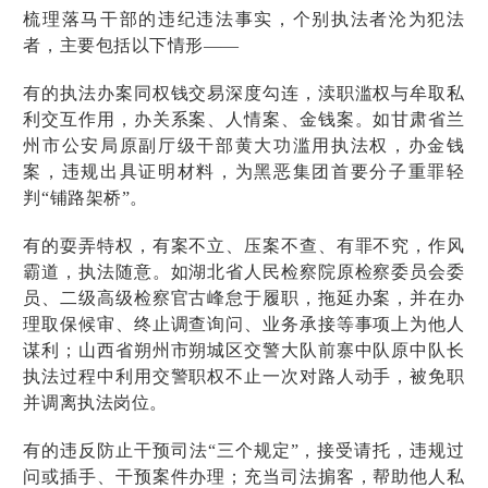
梳理落马干部的违纪违法事实，个别执法者沦为犯法
者，主要包括以下情形——
有的执法办案同权钱交易深度勾连，渎职滥权与牟取私
利交互作用，办关系案、人情案、金钱案。如甘肃省兰
州市公安局原副厅级干部黄大功滥用执法权，办金钱
案，违规出具证明材料，为黑恶集团首要分子重罪轻
判“铺路架桥”。
有的耍弄特权，有案不立、压案不查、有罪不究，作风
霸道，执法随意。如湖北省人民检察院原检察委员会委
员、二级高级检察官古峰怠于履职，拖延办案，并在办
理取保候审、终止调查询问、业务承接等事项上为他人
谋利；山西省朔州市朔城区交警大队前寨中队原中队长
执法过程中利用交警职权不止一次对路人动手，被免职
并调离执法岗位。
有的违反防止干预司法“三个规定”，接受请托，违规过
问或插手、干预案件办理；充当司法掮客，帮助他人私