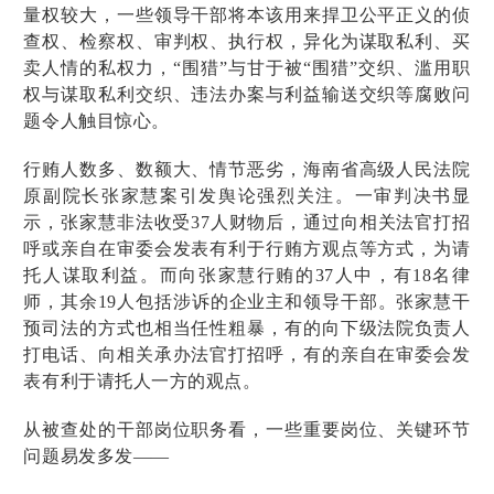
量权较大，一些领导干部将本该用来捍卫公平正义的侦
查权、检察权、审判权、执行权，异化为谋取私利、买
卖人情的私权力，“围猎”与甘于被“围猎”交织、滥用职
权与谋取私利交织、违法办案与利益输送交织等腐败问
题令人触目惊心。
行贿人数多、数额大、情节恶劣，海南省高级人民法院
原副院长张家慧案引发舆论强烈关注。一审判决书显
示，张家慧非法收受37人财物后，通过向相关法官打招
呼或亲自在审委会发表有利于行贿方观点等方式，为请
托人谋取利益。而向张家慧行贿的37人中，有18名律
师，其余19人包括涉诉的企业主和领导干部。张家慧干
预司法的方式也相当任性粗暴，有的向下级法院负责人
打电话、向相关承办法官打招呼，有的亲自在审委会发
表有利于请托人一方的观点。
从被查处的干部岗位职务看，一些重要岗位、关键环节
问题易发多发——