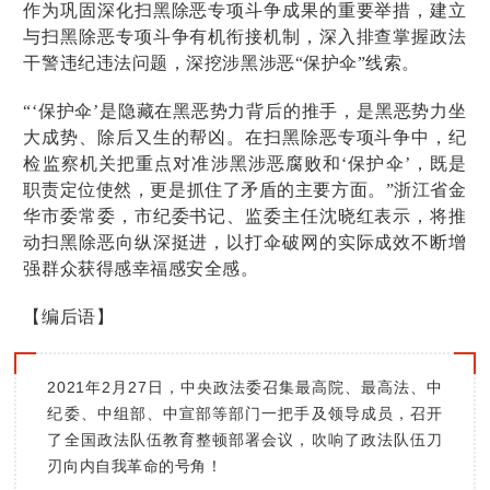
作为巩固深化扫黑除恶专项斗争成果的重要举措，建立
与扫黑除恶专项斗争有机衔接机制，深入排查掌握政法
干警违纪违法问题，深挖涉黑涉恶“保护伞”线索。
“‘保护伞’是隐藏在黑恶势力背后的推手，是黑恶势力坐
大成势、除后又生的帮凶。在扫黑除恶专项斗争中，纪
检监察机关把重点对准涉黑涉恶腐败和‘保护伞’，既是
职责定位使然，更是抓住了矛盾的主要方面。”浙江省金
华市委常委，市纪委书记、监委主任沈晓红表示，将推
动扫黑除恶向纵深挺进，以打伞破网的实际成效不断增
强群众获得感幸福感安全感。
【编后语】
2021年2月27日，中央政法委召集最高院、最高法、中
纪委、中组部、中宣部等部门一把手及领导成员，召开
了全国政法队伍教育整顿部署会议，吹响了政法队伍刀
刃向内自我革命的号角！