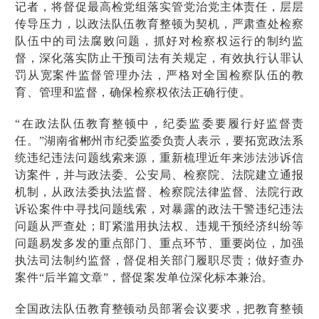
记者，将督促最高检党组落实管党治党主体责任，层层
传导压力，以政法队伍教育整顿为契机，严肃查处检察
队伍中的司法腐败问题，抓好对检察权运行的制约监
督，深化落实防止干预司法有关规定，有效执行认罪认
罚从宽案件监督管理办法，严格对全国检察队伍的教
育、管理和监督，确保检察权依法正确行使。
“在政法队伍教育整顿中，纪委监委要履行好监督责
任。”湖南省郴州市纪委监委负责人表示，要拓宽政法系
统违纪违法问题线索来源，重新梳理近年来涉法涉诉信
访案件，并与政法委、公安局、检察院、法院建立通报
机制，从政法委执法监督、检察院法律监督、法院行政
诉讼案件中寻找问题线索，对暴露的政法干警违纪违法
问题从严查处；盯紧滥用执法权、违规干预经济纠纷等
问题易发多发的重点部门、重点环节、重要岗位，加强
执法司法制约监督，督促相关部门履职尽责；做好查办
案件“后半篇文章”，督促案发单位深化标本兼治。
全国政法队伍教育整顿动员部署会议要求，把教育整顿