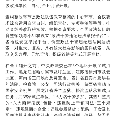
级政法单位，自8月至10月底开展。
查纠整改环节是政法队伍教育整顿的中心环节。会议要
求综合运用自查自纠、组织查处、专项整治等手段，推
动查纠整改取得实效。根据会议要求，全国政法队伍教
育整顿领导小组将设立“政法干警违纪违法举报平台”，
各地也设立举报平台，倒查政法干警违纪违法问题线
索；对重大、复杂、具有较大社会影响的案件线索，采
取交叉办理、异地管辖、提级管辖等方式开展查处。
在全面铺开之前，中央政法委已在5个地区开展了试点
工作。黑龙江省哈尔滨市及呼兰区、江苏省徐州市及云
龙区、河南省三门峡市及灵宝市、四川省宜宾市及珙县
的法院、检察院、公安、司法行政机关，陕西省宝鸡市
国家安全机关，黑龙江省呼兰监狱、松滨监狱承担试点
任务，共35家试点单位、1.6万名干警参加。其查纠整治
的“六大顽瘴痼疾”包括：违反防止干预司法“三个规
定”；违规经商办企业；违规参股借贷；配偶、子女及其
配偶违规从事经营活动；违规违法减刑、假释、暂予监