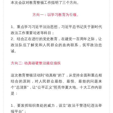
本次会议对教育整顿工作指明了三个方向。
方向一：以学习教育为引领。
1、重点学习习近平法治思想，习近平总书记关于新时代
政法工作重要论述等科目；
2、结合正在进行的党史教育，在建党一百周年之际，让
政法队伍了解党和人民群众的血肉联系，筑牢政治忠
诚。
方向二: 动真碰硬整治顽症痼疾
这次教育整顿活动到“动真格”的了，从坚持全面和重点相
结合的原则，对人民群众最怨、最恨、最烦的问题来
个“总清算”，让“公平正义”照亮华夏大地。十大工作内容
是：
1、要发挥组织查处的威力，设立“政法干警违纪违法举
报平台”；