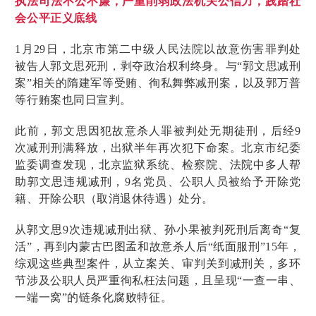
执法司法不公不廉，严重削弱政法机关公信力，践踏社
会公平正义底线
1月29日，北京市第二中级人民法院以故意伤害罪判处
被告人郭文思死刑，剥夺政治权利终身。与“郭文思减刑
案”相关的隋建军等受贿、徇私舞弊减刑案，以及郭万普
等行贿案也同日宣判。
此前，郭文思因犯故意杀人罪被判处无期徒刑，后经9
次减刑刑满释放，出狱半年再次犯下命案。北京市纪委
监委调查发现，北京监狱系统、检察院、法院中多人帮
助郭文思违规减刑，9名党员、公职人员被给予开除党
籍、开除公职（取消退休待遇）处分。
从郭文思9次违规减刑出狱、孙小果被判死刑后离奇“复
活”，再到内蒙古巴图孟和故意杀人后“纸面服刑”15年，
综观这些典型案件，从立案关、审判关到减刑关，多环
节涉及公职人员严重徇私枉法问题，且呈现“一查一串、
一端一窝”的链条化腐败特征。