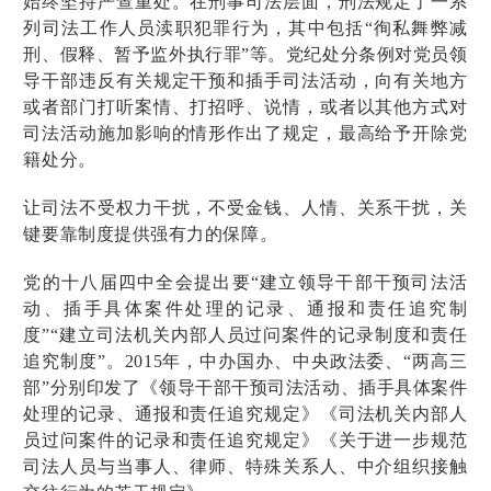
始终坚持严查重处。在刑事司法层面，刑法规定了一系
列司法工作人员渎职犯罪行为，其中包括“徇私舞弊减
刑、假释、暂予监外执行罪”等。党纪处分条例对党员领
导干部违反有关规定干预和插手司法活动，向有关地方
或者部门打听案情、打招呼、说情，或者以其他方式对
司法活动施加影响的情形作出了规定，最高给予开除党
籍处分。
让司法不受权力干扰，不受金钱、人情、关系干扰，关
键要靠制度提供强有力的保障。
党的十八届四中全会提出要“建立领导干部干预司法活
动、插手具体案件处理的记录、通报和责任追究制
度”“建立司法机关内部人员过问案件的记录制度和责任
追究制度”。2015年，中办国办、中央政法委、“两高三
部”分别印发了《领导干部干预司法活动、插手具体案件
处理的记录、通报和责任追究规定》《司法机关内部人
员过问案件的记录和责任追究规定》《关于进一步规范
司法人员与当事人、律师、特殊关系人、中介组织接触