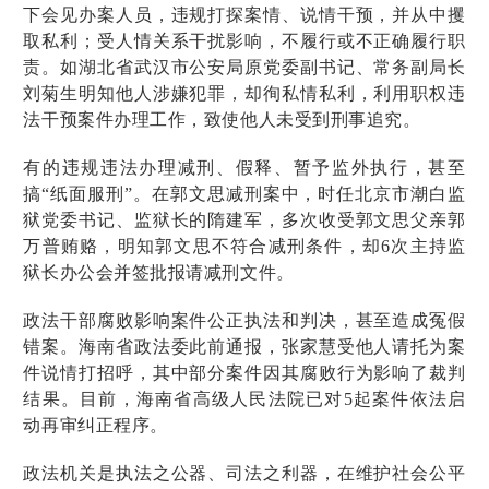
下会见办案人员，违规打探案情、说情干预，并从中攫
取私利；受人情关系干扰影响，不履行或不正确履行职
责。如湖北省武汉市公安局原党委副书记、常务副局长
刘菊生明知他人涉嫌犯罪，却徇私情私利，利用职权违
法干预案件办理工作，致使他人未受到刑事追究。
有的违规违法办理减刑、假释、暂予监外执行，甚至
搞“纸面服刑”。在郭文思减刑案中，时任北京市潮白监
狱党委书记、监狱长的隋建军，多次收受郭文思父亲郭
万普贿赂，明知郭文思不符合减刑条件，却6次主持监
狱长办公会并签批报请减刑文件。
政法干部腐败影响案件公正执法和判决，甚至造成冤假
错案。海南省政法委此前通报，张家慧受他人请托为案
件说情打招呼，其中部分案件因其腐败行为影响了裁判
结果。目前，海南省高级人民法院已对5起案件依法启
动再审纠正程序。
政法机关是执法之公器、司法之利器，在维护社会公平