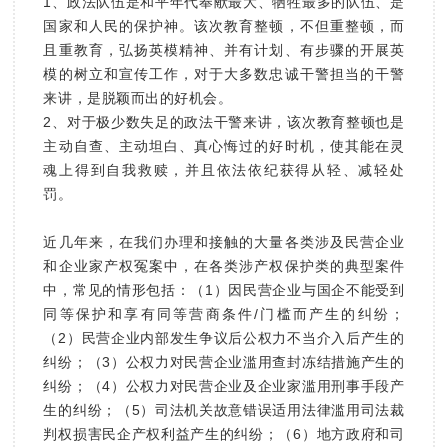
1、政法队伍是和平年代奉献最大、牺牲最多的队伍、是
国家和人民的保护神。该次教育整顿，不但重整顿，而
且重教育，弘扬英模精神、并有计划、有步骤的开展英
模的树立和宣传工作，对于大多数忠诚干警担当的干警
来讲，是脱颖而出的好机会。
2、对于极少数失足的政法干警来讲，该次教育整顿也是
主动自查、主动坦白、真心悔过的好时机，使其能在灵
魂上得到自我救赎，并且依法依纪获得从轻、减轻处
罚。
近几年来，在我们办理和接触的大量各类涉及民营企业
和企业家产权冤案中，在各类涉产权保护类的典型案件
中，常见的情形包括：（1）因民营企业与国企不能受到
同等保护和享有同等营商条件/门槛而产生的纠纷；
（2）民营企业内部发生争议后公权力不当介入后产生的
纠纷；（3）公权力对民营企业滥用查封冻结措施产生的
纠纷；（4）公权力对民营企业及企业家滥用刑事手段产
生的纠纷；（5）司法机关故意错误适用法律滥用司法裁
判权损害民企产权利益产生的纠纷；（6）地方政府和司