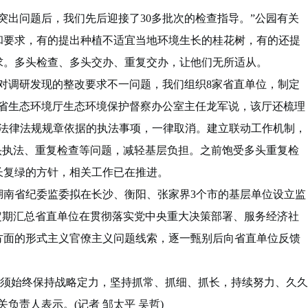
突出问题后，我们先后迎接了30多批次的检查指导。”公园有关
和要求，有的提出种植不适宜当地环境生长的桂花树，有的还提
求。多头检查、多头交办、重复交办，让他们无所适从。
调研发现的整改要求不一问题，我们组织8家省直单位，制定
南省生态环境厅生态环境保护督察办公室主任龙军说，该厅还梳理
有法律法规规章依据的执法事项，一律取消。建立联动工作机制，
头执法、重复检查等问题，减轻基层负担。之前饱受多头重复检
长复绿的方针，相关工作已在推进。
省纪委监委拟在长沙、衡阳、张家界3个市的基层单位设立监
定期汇总省直单位在贯彻落实党中央重大决策部署、服务经济社
方面的形式主义官僚主义问题线索，逐一甄别后向省直单位反馈
必须始终保持战略定力，坚持抓常、抓细、抓长，持续努力、久久
负责人表示。(记者 邹太平 吴哲)