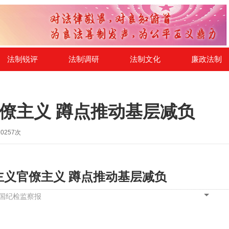
法制锐评
法制调研
法制文化
廉政法制
僚主义 蹲点推动基层减负
0
257
次
主义官僚主义 蹲点推动基层减负
国纪检监察报