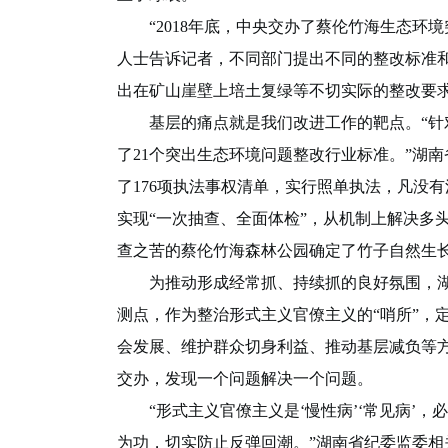
“2018年底，中央交办了蔡伦竹海生态环境
人士告诉记者，不同部门提出不同的整改标准
出在矿山崖壁上培土复绿等不切实际的整改要
基层的痛点就是我们改进工作的靶点。“针对
了21个突出生态环境问题整改行业标准。”湖
了176项执法事权清单，实行照单执法，凡没
实现“一次抽查、全面体检”，从机制上解决多
查之苦的蔡伦竹海森林公园确定了竹子自然生
为推动形成经常抓、持续抓的良好氛围，湖南
测点，作为整治形式主义官僚主义的“哨所”，
会发展、维护群众切身利益、推动基层减负等
交办，发现一个问题解决一个问题。
“形式主义官僚主义是‘慢性病’‘常见病’，
为功，切实防止反弹回潮。”湖南省纪委监委相关