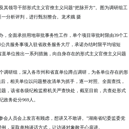
其领导干部形式主义官僚主义问题“把脉开方”。图为调研组工
一分析评判，进行甄别整合。龙术娥 摄
办，全面承担用地审批事务性工作，单个项目审批时限由39个工
政和公共服务事项入驻省政务服务大厅，承诺办结时限平均缩短
多家省直单位推出一系列措施，向自身存在的形式主义官僚主义问题
个调研组，深入各市州和省直单位蹲点调研，为各单位存在的形
题后，相关单位以问题整改清单为抓手，逐一对照、全面查找，
问题，该省各级纪检监察机关严查快处，截至目前，共查处形式
纪政务处分969人。
会人员会上发言有顾虑，想讲又不敢讲。”湖南省纪委监委党
惯例，采取单独谈话方式，让访谈对象敞开心扉讲。