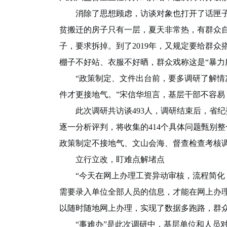
消除了思想顾虑，访谈对象也打开了话匣子
贫搬迁的房子只有一层，夏天非常热，有群众自费
子，要求拆掉。到了2019年，又规定要给群众搭
棚子不好站、衣服不好晒，群众戏称这是“暴力
“政策制定、文件出台前，要多调研了解情况
件才更接地气。”宋信华坦言，基层干部不容
此次调研共访谈493人，调研结束后，省纪
逐一分析评判，将收集的414个具体问题甄别整
政策制定不接地气、文山会海、督查检查考核
立行立改，盯难点解堵点
“今天在网上办理工资异动审核，流程简化，
需要录入单位全部人员的信息，才能在网上办
以随时随地网上办理，实现了数据多跑路，群
“事难办”是此次调研中，基层单位和人员对