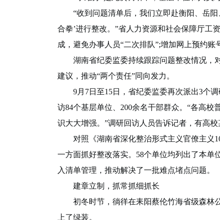
“收到问题清单后，我们立即赴衡阳、岳阳、
合拳’进行整改。”省人力资源和社会保障厅工
成，避免办事人员“二次排队”;增加网上预约账
湖南省纪委监委持续跟踪问题整改情况，对
建议，推动“两个责任”同向发力。
9月7日至15日，省纪委监委再次派出3个调
访84个基层单位、200余名干部群众。“各高
识大大增强。”调研回访人员告诉记者，有高
对照《湖南省深化整治形式主义官僚主义10
一方面抓好整改落实。58个单位均列出了本单
入清单管理，推动解决了一批难点堵点问题。
建章立制，抓常抓细抓长
初冬时节，徜徉在耒阳蔡伦竹海省级森林公
上了绿装。