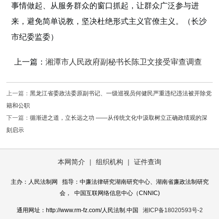
事情做起、从服务群众的窗口抓起，让群众广泛参与进
来，避免简单说教，坚决杜绝形式主义官僚主义。（长沙
市纪委监委）
上一篇：
湘潭市人民政府副秘书长陈卫文接受审查调查
上一篇：
黑龙江省委政法委原副书记、一级巡视员何健民严重违纪违法被开除党
籍和公职
下一篇：
循渐进之道，立长远之功 ——从传统文化中汲取树立正确政绩观的深
刻启示
本网简介
|
组织机构
|
证件查询
主办：人民法制网 指导：中廉法律研究湖南研究中心、湖南省廉政法制研究
会， 中国互联网络信息中心（CNNIC)
通用网址：http://www.rm-fz.com/人民法制.中国
湘ICP备18020593号-2