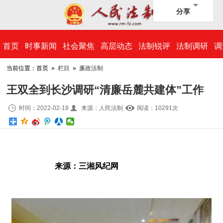
分享
​首页
时事新闻
社会聚焦
高层动态
法制锐评
法制调研
调
当前位置：首页 »
栏目
»
廉政法制
王双全到长沙调研“清廉岳麓共建体”工作
时间：2022-02-18
来源：人民法制
阅读：10
291
次
来源：
三湘风纪网