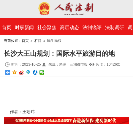
​首页
时事新闻
社会聚焦
高层动态
法制锐评
法制调研
调
当前位置：首页 »
栏目
»
民生民权
长沙大王山规划：国际水平旅游目的地
时间：2023-10-25
来源：来源：三湘都市报
阅读：10
426
次
作者：王翊玮