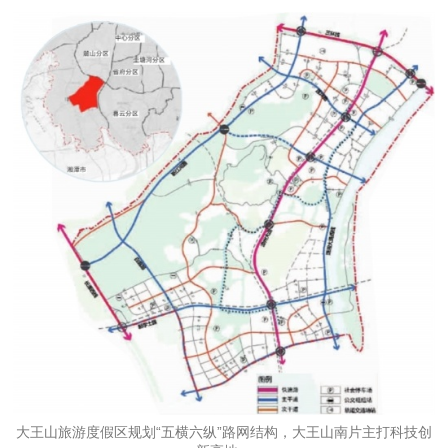
大王山旅游度假区规划“五横六纵”路网结构，大王山南片主打科技创