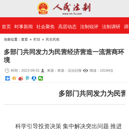
​首页
时事新闻
社会聚焦
高层动态
法制锐评
法制调研
调
当前位置：首页 »
栏目
»
民生民权
多部门共同发力为民营经济营造一流营商环
境
时间：2023-09-01
来源：来源：法治日报
阅读：10
194
次
多部门共同发力为民营
科学引导投资决策 集中解决突出问题 推进