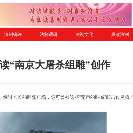
法制锐评
法制调研
法制文化
廉政法制
读“南京大屠杀组雕”创作
，经过长长的雕塑广场，你可曾被这些“无声的呐喊”叩击过灵魂