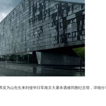
席吴为山先生来到侵华日军南京大屠杀遇难同胞纪念馆，详细分