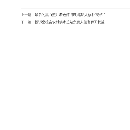
上一篇：
最后的黑白照片着色师 用毛笔助人修补“记忆 ”
下一篇：
投诉桑植县农村供水总站负责人侵害职工权益