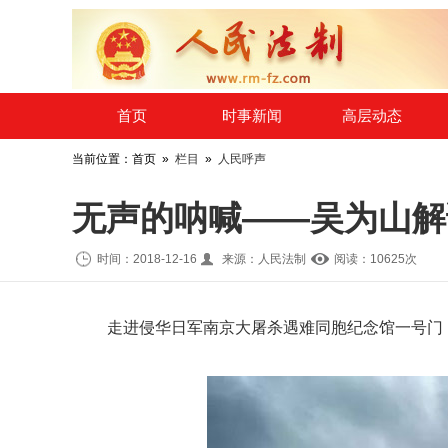
​首页
时事新闻
高层动态
当前位置：首页 »
栏目
»
人民呼声
无声的呐喊——吴为山解
时间：2018-12-16
来源：人民法制
阅读：10
625
次
走进侵华日军南京大屠杀遇难同胞纪念馆一号门