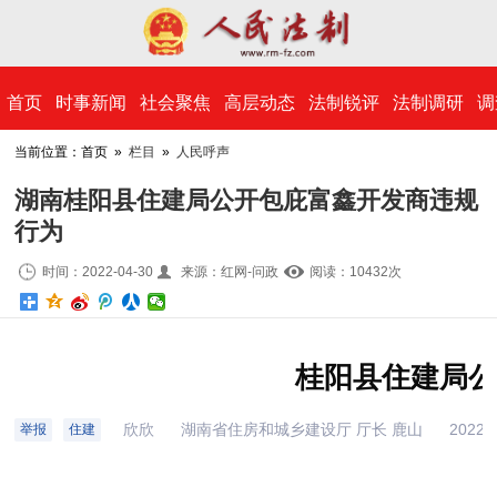
​首页
时事新闻
社会聚焦
高层动态
法制锐评
法制调研
调
当前位置：首页 »
栏目
»
人民呼声
湖南桂阳县住建局公开包庇富鑫开发商违规
行为
时间：2022-04-30
来源：红网-问政
阅读：10
432
次
桂阳县住建局
欣欣
湖南省住房和城乡建设厅 厅长 鹿山
2022-0
举报
住建