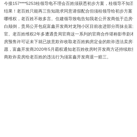
今接157****5253桂领导电不理会百姓须获悉初步方案，桂领导不
结果！老百姓只能再三告知跪求同意请假配合但须桂领导给初步方案！
哪维权，老百姓不敢多言。住建领导致电告知我老公开发商低于总房价
白颠倒，贵局公开包庇富鑫开发商对龙翔小区目前改进部分而抹去富鑫
官。老百姓维权2年多遭遇贵局官商这一系列的官商合作堪称影帝剧本
房预售许可证未下就已故意欺诈收取老百姓购房定金的欺诈违法卖房事
愿，富鑫开发商2020年5月霸权通知老百姓收房时开发商方还持续欺
商欺诈卖房给老百姓的违法行为须富鑫开发商退一赔三。