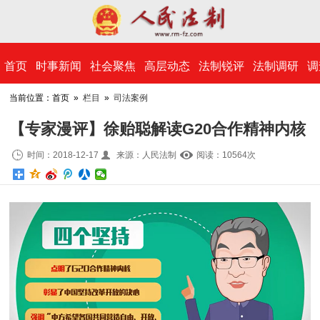
​首页
时事新闻
社会聚焦
高层动态
法制锐评
法制调研
调
当前位置：首页 »
栏目
»
司法案例
【专家漫评】徐贻聪解读G20合作精神内核
时间：2018-12-17
来源：人民法制
阅读：10
564
次