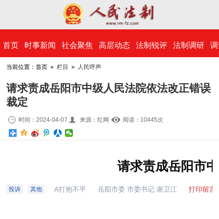
​首页
时事新闻
社会聚焦
高层动态
法制锐评
法制调研
调
当前位置：首页 »
栏目
»
人民呼声
请求责成岳阳市中级人民法院依法改正错误
裁定
时间：2024-04-07
来源：红网
阅读：10
445
次
请求责成岳阳市
A打抱不平
岳阳市委 市委书记 谢卫江
打印留言
投诉
其他