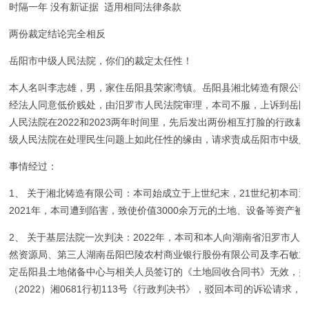
时隔一年 没有新证据 适用相同法律条款
两份裁定结论完全相反
岳阳市中级人民法院，你们的裁定太任性！
本人名叫李志雄，男，家住岳阳县荣家湾镇。岳阳县湘北铸造有限公司
经法人同意低价贱处，由汨罗市人民法院审理，本司不服，上诉到岳阳
人民法院在2022和2023两年时间里，先后发出两份相互打脸的行
级人民法院在处理民生问题上如此任性的缘由，请求责成岳阳市中级人
事情经过：
1、 关于湘北铸造有限公司：本司始成立于上世纪末，21世纪初本司
2021年，本司遭到陷害，致使价值3000余万元的土地、设备等资产被
2、 关于基层法院一次判决：2022年，本司和本人向湖南省汨罗市
然资源局、第三人湖南岳阳巴陵农村商业银行股份有限公司及李石敏主
定岳阳县土地储备中心与相关人员签订的《土地回收合同书》无效，并
（2022）湘0681行初113号《行政判决书》，驳回本司的诉讼请求，